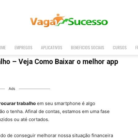
OME
EMPREGOS
APLICATIVOS
BENEFICIOS SOCIAIS
CURSOS
F
Vaga
alho – Veja Como Baixar o melhor app
Sucesso
Ads
procurar trabalho
em seu smartphone é algo
ão o tenha. Afinal de contas, estamos em uma fase
zidos ou até cortados.
do de conseguir melhorar nossa situação financeira