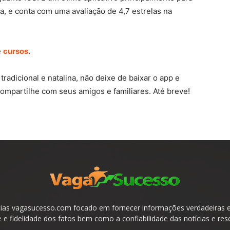
, e conta com uma avaliação de 4,7 estrelas na
e
cursos
.
radicional e natalina, não deixe de baixar o app e
Compartilhe com seus amigos e familiares. Até breve!
ias vagasucesso.com focado em fornecer informações verdadeiras e 
e fidelidade dos fatos bem como a confiabilidade das notícias e res