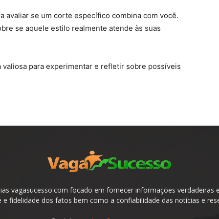
ra avaliar se um corte específico combina com você.
bre se aquele estilo realmente atende às suas
valiosa para experimentar e refletir sobre possíveis
ias vagasucesso.com focado em fornecer informações verdadeiras e 
e fidelidade dos fatos bem como a confiabilidade das notícias e res