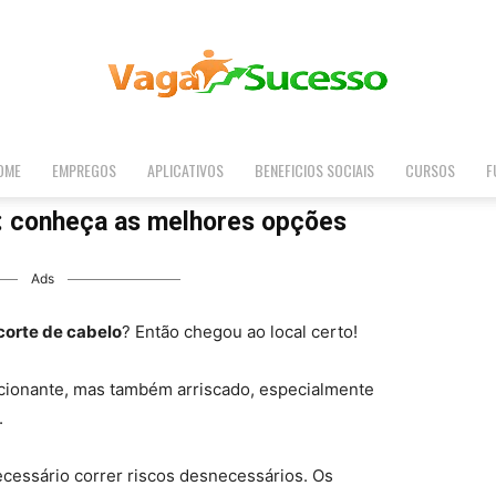
OME
EMPREGOS
APLICATIVOS
BENEFICIOS SOCIAIS
CURSOS
F
Vaga
o: conheça as melhores opções
Ads
Sucesso
corte de cabelo
? Então chegou ao local certo!
cionante, mas também arriscado, especialmente
.
ecessário correr riscos desnecessários. Os