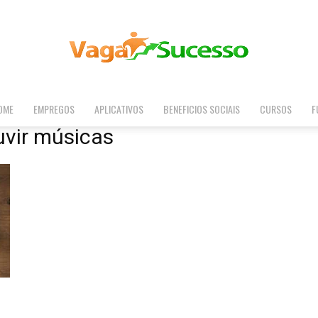
OME
EMPREGOS
APLICATIVOS
BENEFICIOS SOCIAIS
CURSOS
F
Vaga
uvir músicas
Sucesso