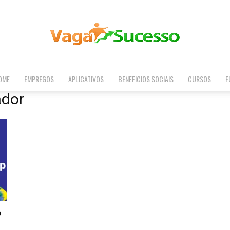
OME
EMPREGOS
APLICATIVOS
BENEFICIOS SOCIAIS
CURSOS
F
Vaga
ador
Sucesso
o