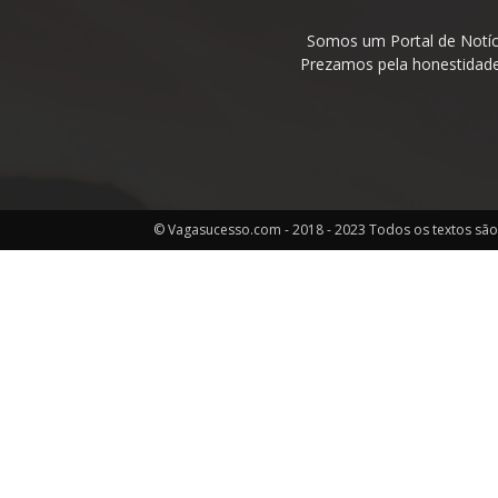
Somos um Portal de Notíc
Prezamos pela honestidade 
© Vagasucesso.com - 2018 - 2023 Todos os textos são 