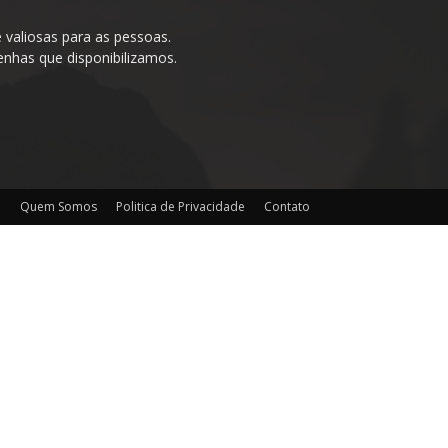
valiosas para as pessoas.
enhas que disponibilizamos.
o
Quem Somos
Politica de Privacidade
Contato